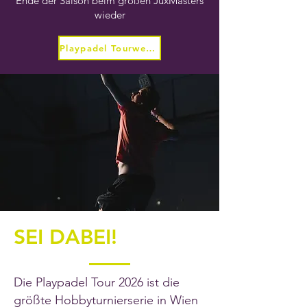
Ende der Saison beim großen JuxMasters
wieder
Playpadel Tourwertung
SEI DABEI!
Die Playpadel Tour 2026 ist die
größte Hobbyturnierserie in Wien