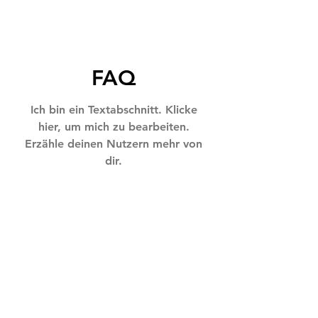
FAQ
Ich bin ein Textabschnitt. Klicke
hier, um mich zu bearbeiten.
Erzähle deinen Nutzern mehr von
dir.
FAQ einrichten
Allgemein
Wie füge ich neue Fragen
& Antworten hinzu?